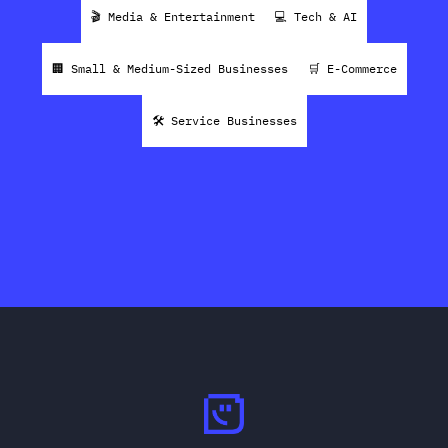
🎬 Media & Entertainment
💻 Tech & AI
🏢 Small & Medium-Sized Businesses
🛒 E-Commerce
🛠 Service Businesses