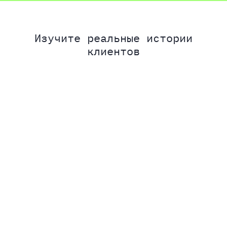
Изучите реальные истории
клиентов
Истории клиентов
Истории клиентов
Голливуд, международные
Питание, которое меняет
награды и глобальный
жизни: как SmartEat
рост — история T-VFX и
трансформирует подход к
Саши Савицкого
рациону на двух
континентах