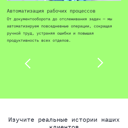
Автоматизация рабочих процессов
От документооборота до отслеживания задач — мы
М
автоматизируем повседневные операции, сокращая
а
ручной труд, устраняя ошибки и повышая
продуктивность всех отделов.
с
в
Изучите реальные истории наших
клиентов